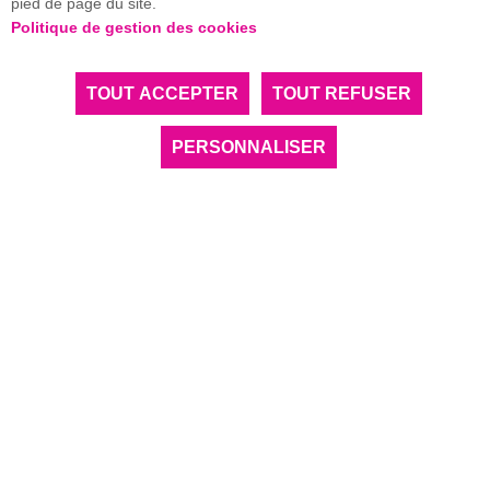
pied de page du site.
Politique de gestion des cookies
TOUT ACCEPTER
TOUT REFUSER
Lancement d'une grande campagne de levée de
fonds en faveur des femmes en sciences
PERSONNALISER
Découvrir le programme
MERCEDES ERRA, ÉLUE PRÉSIDENTE DE LA
FONDATION
URL
de
Youtube est désactivé.
Autoriser
Vidéo
Oembed