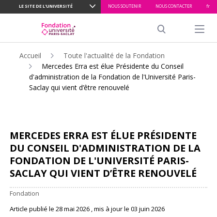
LE SITE DE L'UNIVERSITÉ
NOUS SOUTENIR
NOUS CONTACTER
fr
ALLER
AU
Menu pr
CONTENU
Search
PRINCIPAL
Accueil
Toute l'actualité de la Fondation
Mercedes Erra est élue Présidente du Conseil
d'administration de la Fondation de l'Université Paris-
Saclay qui vient d’être renouvelé
MERCEDES ERRA EST ÉLUE PRÉSIDENTE
DU CONSEIL D'ADMINISTRATION DE LA
FONDATION DE L'UNIVERSITÉ PARIS-
SACLAY QUI VIENT D’ÊTRE RENOUVELÉ
Fondation
Article publié le 28 mai 2026 , mis à jour le 03 juin 2026